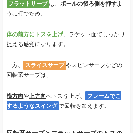
フラットサーブ
は、
ボールの後ろ側を押す
よ
うに打つため、
体の前方にトスを上げ
、ラケット面でしっかり
捉える感覚になります。
一方、
スライスサーブ
やスピンサーブなどの
回転系サーブは、
横方向
や
上方向
へトスを上げ、
フレームでこ
するようなスイング
で回転を加えます。