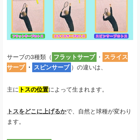
サーブの3種類（
フラットサーブ
・
スライス
サーブ
・
スピンサーブ
）の違いは、
主に
トスの位置
によって生まれます。
トスをどこに上げるか
で、自然と球種が変わり
ます。