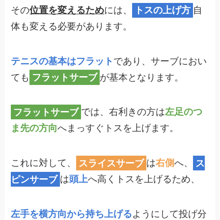
その
位置を変えるため
には、
トスの上げ方
自
体も変える必要があります。
テニスの基本はフラット
であり、サーブにおい
ても
フラットサーブ
が基本となります。
フラットサーブ
では、右利きの方は
左足のつ
ま先の方向
へまっすぐトスを上げます。
これに対して、
スライスサーブ
は
右側
へ、
ス
ピンサーブ
は
頭上
へ高くトスを上げるため、
左手を横方向から持ち上げる
ようにして投げ分