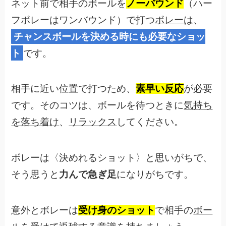
ネット前で相手のボールを
ノーバウンド
（ハー
フボレーはワンバウンド）で打つ
ボレー
は、
チャンスボールを決める時にも必要なショッ
ト
です。
相手に近い位置で打つため、
素早い反応
が必要
です。そのコツは、ボールを待つときに
気持ち
を落ち着け
、
リラックス
してください。
ボレーは〈決めれるショット〉と思いがちで、
そう思うと
力んで急ぎ足
になりがちです。
意外とボレーは
受け身のショット
で相手の
ボー