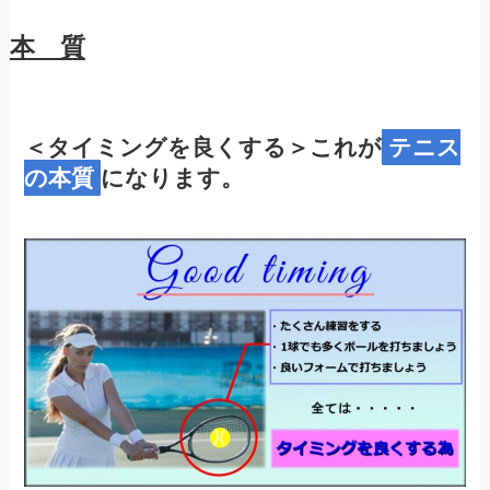
本 質
＜
タイミングを良くする
＞これが
テニス
の本質
になります。