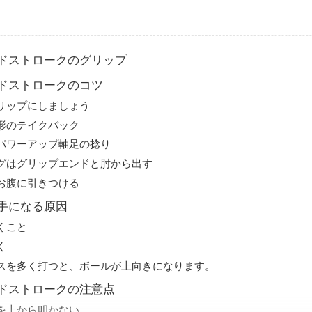
ドストロークのグリップ
ドストロークのコツ
リップにしましょう
形のテイクバック
パワーアップ軸足の捻り
グはグリップエンドと肘から出す
お腹に引きつける
手になる原因
くこと
く
スを多く打つと、ボールが上向きになります。
ドストロークの注意点
を上から叩かない