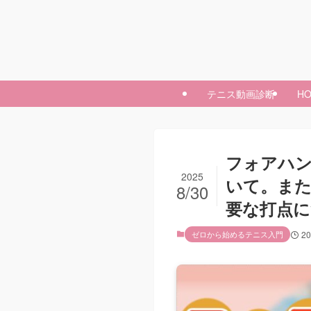
テニス動画診断
H
フォアハ
2025
いて。また
8/30
要な打点に
ゼロから始めるテニス入門
2