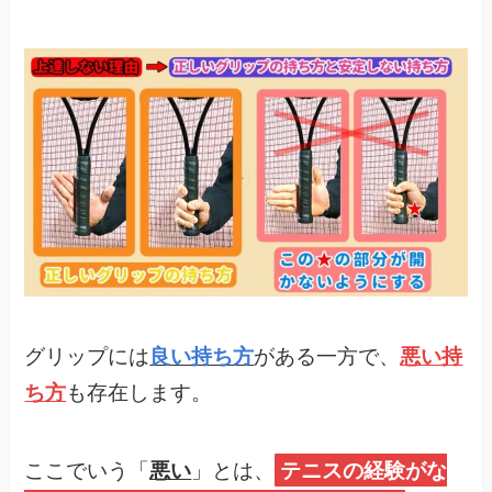
グリップには
良い持ち方
がある一方で、
悪い持
ち方
も存在します。
ここでいう「
悪い
」とは、
テニスの経験がな