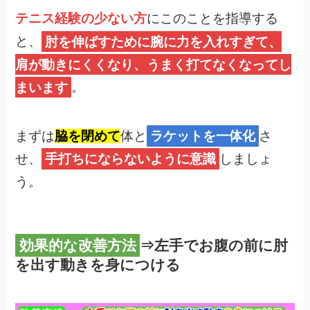
テニス経験の少ない方
にこのことを指導する
と、
肘を伸ばすために腕に力を入れすぎて、
肩が動きにくくなり、うまく打てなくなってし
まいます
。
まずは
脇を閉めて
体と
ラケットを一体化
さ
せ、
手打ちにならないように意識
しましょ
う。
効果的な改善方法
⇒左手でお腹の前に肘
を出す動きを身につける