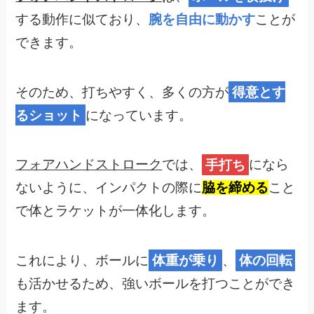
する動作に似ており、
腕を自由に動かす
ことが
できます。
そのため、打ちやすく、多くの方が
得意とす
るショット
になっています。
フォアハンドストローク
では、
手打ち
になら
ないように、インパクトの際に
脇を締める
こと
で体とラケットが一体化します。
これにより、ボールに
体重が乗り
、
体の回転
も活かせるため、強いボールを打つことができ
ます。