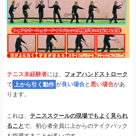
テニス未経験者
には、
フォアハンドストローク
で
上から引く動作
が
良い場合
と
悪い場合
があ
ります。
これは、
テニススクールの現場でもよく見られ
ること
で、初心者全員に上からのテイクバック
を指導することが多いです。