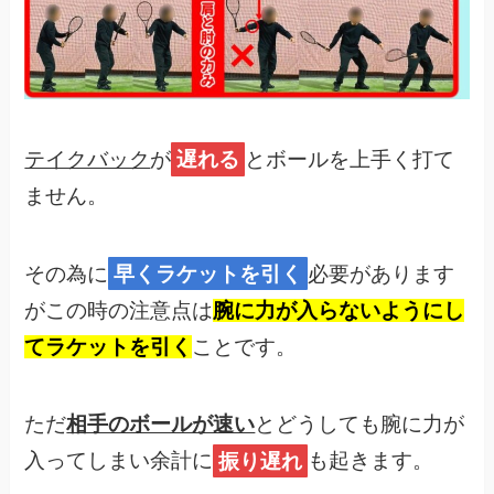
テイクバック
が
遅れる
とボールを上手く打て
ません。
その為に
早くラケットを引く
必要があります
がこの時の注意点は
腕に力が入らないようにし
てラケットを引く
ことです。
ただ
相手のボールが速い
とどうしても腕に力が
入ってしまい余計に
振り遅れ
も起きます。