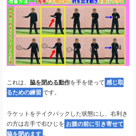
これは、
脇を閉める動作
を手を使って
感じ取
るための練習
です。
ラケットをテイクバックした状態にし、右利き
の方は左手で右ひじを
お腹の前に引き寄せて
脇を閉めます
。