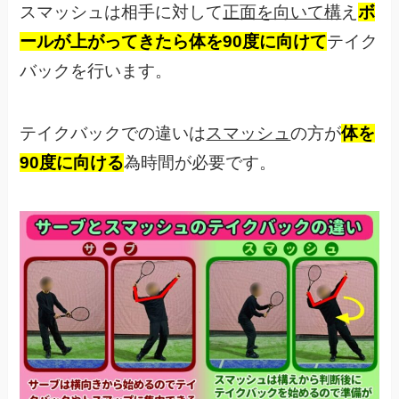
スマッシュは相手に対して
正面を向いて構
え
ボ
ールが上がってきたら体を90度に向けて
テイク
バックを行います。
テイクバックでの違いは
スマッシュ
の方が
体を
90度に向ける
為時間が必要です。